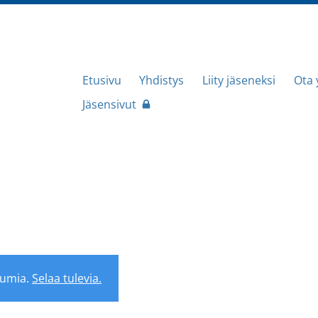
Etusivu
Yhdistys
Liity jäseneksi
Ota 
etieteen Yhdistys
Jäsensivut
tumia.
Selaa tulevia.