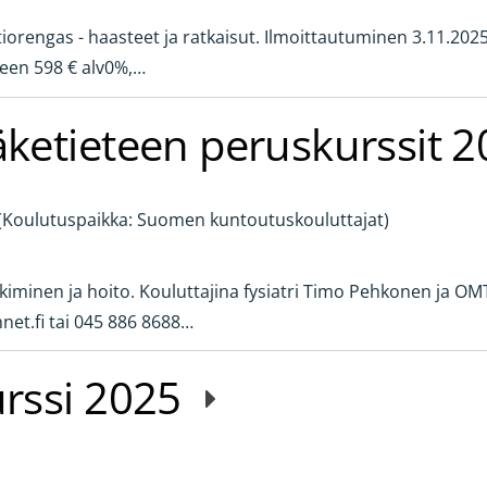
tiorengas - haasteet ja ratkaisut. Ilmoittautuminen 3.11.202
keen 598 € alv0%,…
ketieteen peruskurssit 
 (Koulutuspaikka: Suomen kuntoutuskouluttajat)
tkiminen ja hoito. Kouluttajina fysiatri Timo Pehkonen ja OMT
et.fi tai 045 886 8688…
urssi 2025