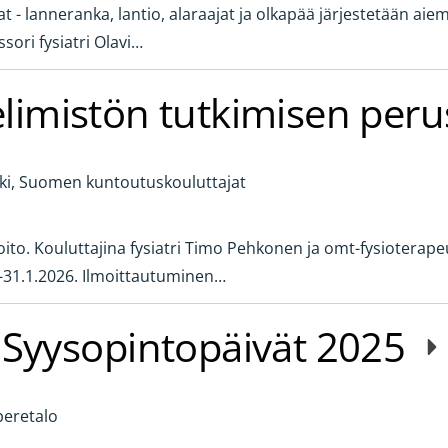
- lanneranka, lantio, alaraajat ja olkapää järjestetään aie
ssori fysiatri Olavi…
aelimistön tutkimisen peru
ki, Suomen kuntoutuskouluttajat
oito. Kouluttajina fysiatri Timo Pehkonen ja omt-fysioterapeu
.-31.1.2026. Ilmoittautuminen…
Syysopintopäivät 2025
eretalo