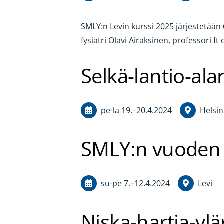
SMLY:n Levin kurssi 2025 järjestetään 6.
fysiatri Olavi Airaksinen, professori 
Selkä-lantio-ala
pe-la
19.
–
20.4.2024
Helsin
SMLY:n vuoden 
su-pe
7.
–
12.4.2024
Levi
Niska-hartia-ylä