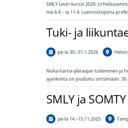
SMLY Levin kurssi 2026: Urheiluvammat 
ma 6.4. - la 11.4. Luennoitsijoina profe
Tuki- ja liikunt
pe-la
30.
–
31.1.2026
Helsin
Niska-hartia-yläraajan tutkiminen ja h
ajankohta on jouduttu siirtämään: 30
SMLY ja SOMTY 
pe-la
14.
–
15.11.2025
Tamp