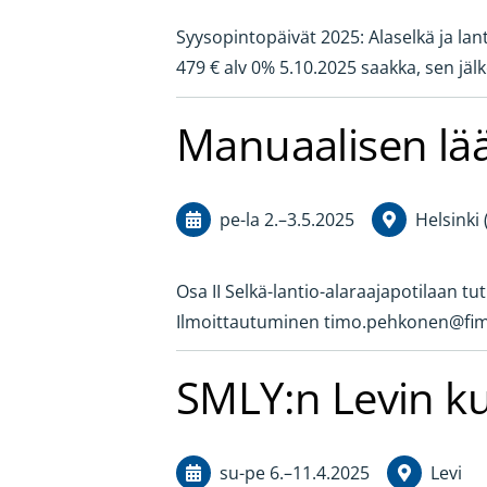
Syysopintopäivät 2025: Alaselkä ja lan
479 € alv 0% 5.10.2025 saakka, sen jäl
Manuaalisen lää
pe-la
2.
–
3.5.2025
Helsinki
Osa II Selkä-lantio-alaraajapotilaan tu
Ilmoittautuminen timo.pehkonen@fimn
SMLY:n Levin k
su-pe
6.
–
11.4.2025
Levi