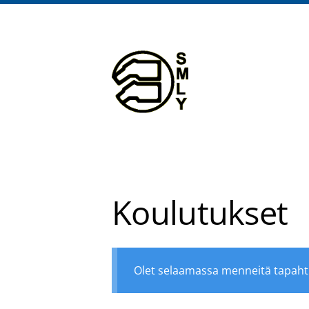
Siirry
sivun
sisältöön
Suomen Manuaalisen Lääk
Koulutukset
Olet selaamassa menneitä tapah