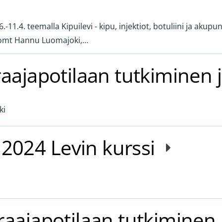
-11.4. teemalla Kipuilevi - kipu, injektiot, botuliini ja akupu
ft omt Hannu Luomajoki,…
raajapotilaan tutkiminen 
ki
2024 Levin kurssi
raajapotilaan tutkiminen 