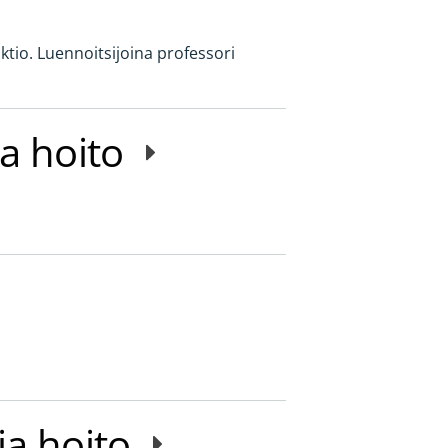
nktio. Luennoitsijoina professori
ja hoito
ja hoito