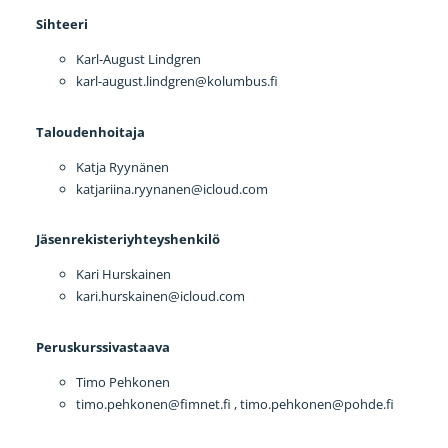
Sihteeri
Karl-August Lindgren
karl-august.lindgren@kolumbus.fi
Taloudenhoitaja
Katja Ryynänen
katjariina.ryynanen@icloud.com
Jäsenrekisteriyhteyshenkilö
Kari Hurskainen
kari.hurskainen@icloud.com
Peruskurssivastaava
Timo Pehkonen
timo.pehkonen@fimnet.fi , timo.pehkonen@pohde.fi