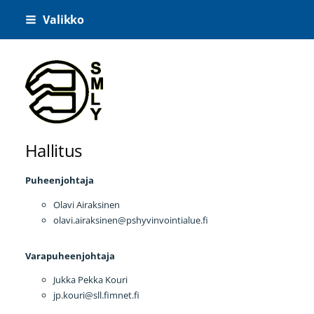
Siirry
Valikko
sivun
sisältöön
Suomen Manuaalisen Lääketieteen Yhdistys
Hallitus
Puheenjohtaja
Olavi Airaksinen
olavi.airaksinen@pshyvinvointialue.fi
Varapuheenjohtaja
Jukka Pekka Kouri
jp.kouri@sll.fimnet.fi