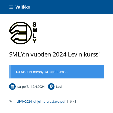
Siirry
Valikko
sivun
sisältöön
Suomen Manuaalisen Lääketieteen Yhdistys
SMLY:n vuoden 2024 Levin kurssi
Tarkastelet mennyttä tapahtumaa.
su-pe
7.
–
12.4.2024
Levi
LEVI+2024_ohjelma_alustava.pdf
116 KB